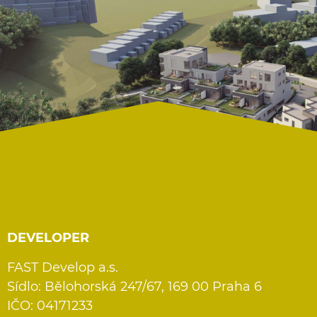
DEVELOPER
FAST Develop a.s.
Sídlo: Bělohorská 247/67, 169 00 Praha 6
IČO: 04171233