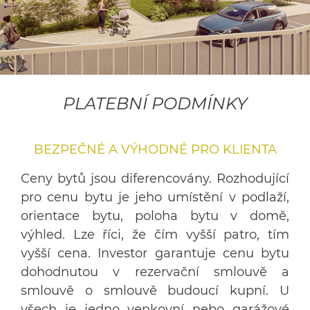
PLATEBNÍ PODMÍNKY
BEZPEČNÉ A VÝHODNÉ PRO KLIENTA
Ceny bytů jsou diferencovány. Rozhodující
pro cenu bytu je jeho umístění v podlaží,
orientace bytu, poloha bytu v domě,
výhled. Lze říci, že čím vyšší patro, tím
vyšší cena. Investor garantuje cenu bytu
dohodnutou v rezervační smlouvě a
smlouvě o smlouvě budoucí kupní. U
všech je jedno venkovní nebo garážové